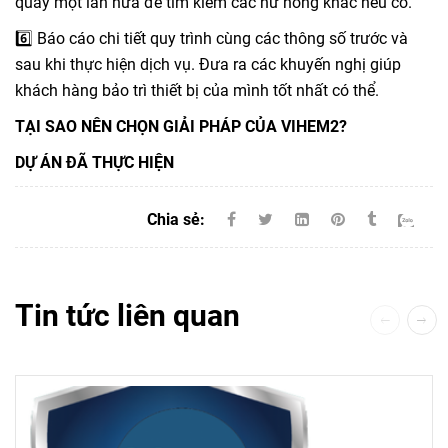
quay một lần nữa để tìm kiếm các hư hỏng khác nếu có.
6️⃣ Báo cáo chi tiết quy trình cùng các thông số trước và
sau khi thực hiện dịch vụ. Đưa ra các khuyến nghị giúp
khách hàng bảo trì thiết bị của mình tốt nhất có thể.
TẠI SAO NÊN CHỌN GIẢI PHÁP CỦA VIHEM2?
DỰ ÁN ĐÃ THỰC HIỆN
Chia sẻ:
Tin tức liên quan