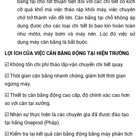
bằng tại chỗ rất thuận tiện đối với các chi tiết có kích
cỡ quá khổ mà việc tháo ráp khỏi máy, việc chuyên
chở trở thành vấn đề lớn. Cân bằng tại chỗ không áp
dụng được cho các loại chi tiết bị bao kín hoàn toàn
như môtơ, máy bơm và máy nén. Lúc đó việc sử
dụng máy cân bằng là bắt buộc.
LỢI ÍCH CỦA VIỆC CÂN BẰNG ĐỘNG TẠI HIỆN TRƯỜNG
☑️ Không tốn chi phí tháo lắp-vận chuyển chi tiết quay.
☑️ Thời gian cân bằng nhanh chóng, giảm bớt thời gian
ngừng máy.
☑️ Thiết bị cân bằng động cao cấp, độ chính xác cao hơn
so với cân tại xưởng.
☑️ Nhân sự thực hiện là các chuyên gia đã được đào tạo
tại hãng Oneprod (Pháp).
☑️ Kiểm tra lại kết quả cân bằng động bằng máy phân tích