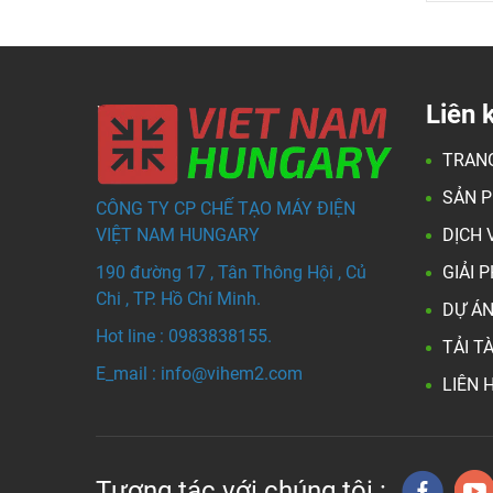
Liên 
TRAN
SẢN 
CÔNG TY CP CHẾ TẠO MÁY ĐIỆN
VIỆT NAM HUNGARY
DỊCH 
190 đường 17 , Tân Thông Hội , Củ
GIẢI 
Chi , TP. Hồ Chí Minh.
DỰ ÁN
Hot line : 0983838155.
TẢI TÀ
E_mail : info@vihem
2.com
LIÊN 
Tương tác với chúng tôi :