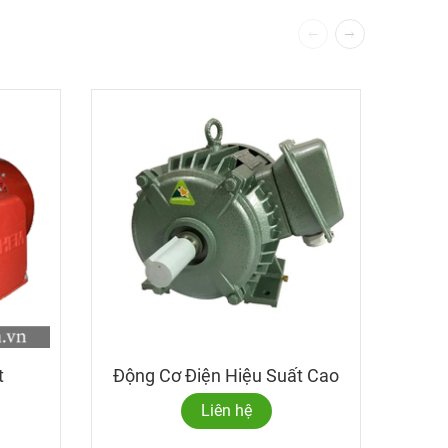
Đ
t
Động Cơ Điện Hiệu Suất Cao
Liên hệ