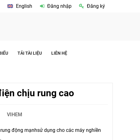
English
Đăng nhập
Đăng ký
BIỂU
TẢI TÀI LIỆU
LIÊN HỆ
iện chịu rung cao
VIHEM
u rung động mạnhsử dụng cho các máy nghiền
.