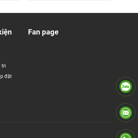
kiện
Fan page
trì
ắp đặt