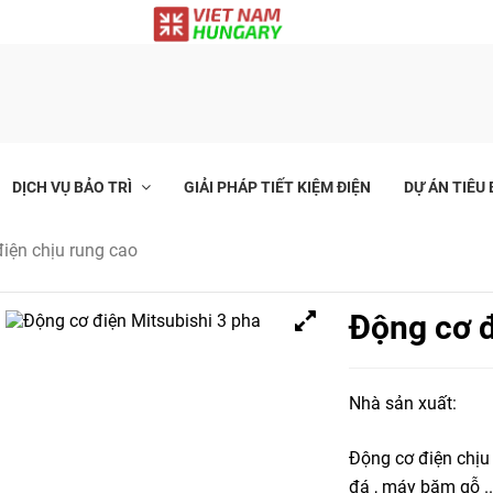
DỊCH VỤ BẢO TRÌ
GIẢI PHÁP TIẾT KIỆM ĐIỆN
DỰ ÁN TIÊU 
iện chịu rung cao
Động cơ đ
Nhà sản xuất:
Động cơ điện chị
đá , máy băm gỗ ..